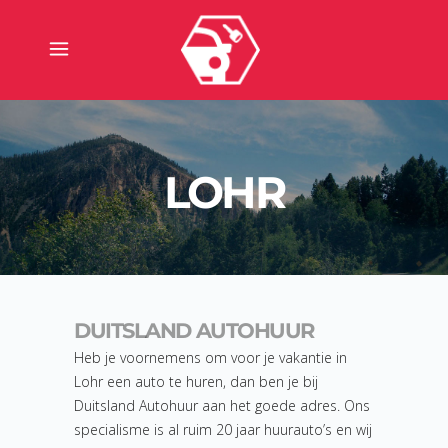
LOHR
DUITSLAND AUTOHUUR
Heb je voornemens om voor je vakantie in
Lohr een auto te huren, dan ben je bij
Duitsland Autohuur aan het goede adres. Ons
specialisme is al ruim 20 jaar huurauto’s en wij